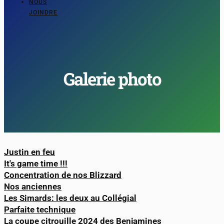
NOUS
JOINDRE
Galerie photo
Justin en feu
It's game time !!!
Concentration de nos Blizzard
Nos anciennes
Les Simards: les deux au Collégial
Parfaite technique
La coupe citrouille 2024 des Benjamines