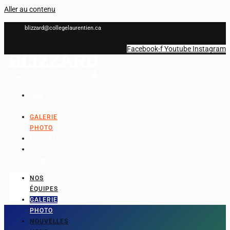
Aller au contenu
blizzard@collegelaurentien.ca
Facebook-f
Youtube
Instagram
NOS
ÉQUIPES
GALERIE
PHOTO
NOUVELLES
NOUS
JOINDRE
NOS
ÉQUIPES
GALERIE
PHOTO
NOUVELLES